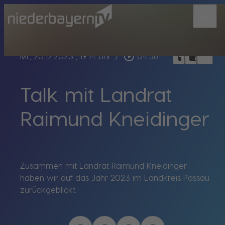
menu
bookmark_border
play_circle_outline
headphones
chrome_reader_mode
Mi., 20.12.2023
, 19:14 Uhr
/
04:56
Talk mit Landrat
Raimund Kneidinger
Zusammen mit Landrat Raimund Kneidinger
haben wir auf das Jahr 2023 im Landkreis Passau
zurückgeblickt.