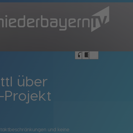
bookmark_border
headphones
chrome_reader_mode
ttl über
-Projekt
Kontaktbeschränkungen und keine