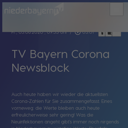
menu
bookmark_border
play_circle_outline
headphones
chrome_reader_mode
Fr., 05.06.2020
, 09:53 Uhr
/
03:01
TV Bayern Corona
Newsblock
Auch heute haben wir wieder die aktuellsten
Corona-Zahlen für Sie zusammengefasst. Eines
vorneweg: die Werte bleiben auch heute
erfreulicherweise sehr gering! Was die
Neuinfektionen angeht gibt’s immer noch nirgends