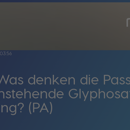
03:56
Was denken die Pas
anstehende Glyphosa
ng? (PA)