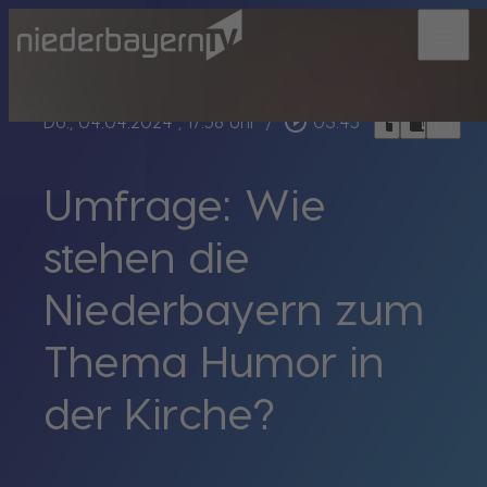
menu
bookmark_border
play_circle_outline
headphones
chrome_reader_mode
Do., 04.04.2024
, 17:58 Uhr
/
03:45
Umfrage: Wie
stehen die
Niederbayern zum
Thema Humor in
der Kirche?