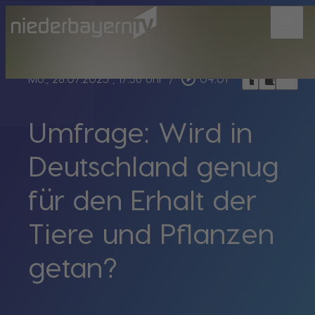
menu
bookmark_border
play_circle_outline
headphones
chrome_reader_mode
Mo., 28.07.2025
, 17:56 Uhr
/
04:01
Umfrage: Wird in
Deutschland genug
für den Erhalt der
Tiere und Pflanzen
getan?