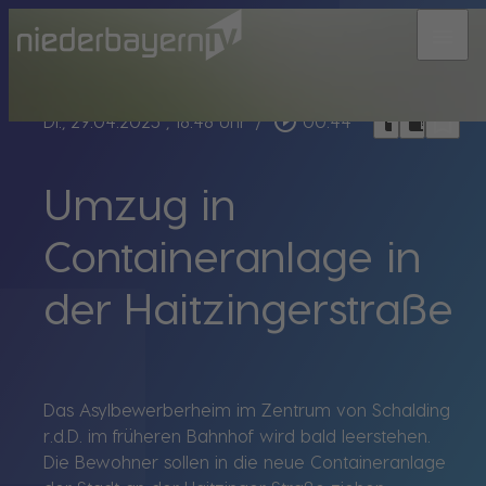
menu
bookmark_border
play_circle_outline
headphones
chrome_reader_mode
Di., 29.04.2025
, 18:48 Uhr
/
00:44
Umzug in
Containeranlage in
der Haitzingerstraße
Das Asylbewerberheim im Zentrum von Schalding
r.d.D. im früheren Bahnhof wird bald leerstehen.
Die Bewohner sollen in die neue Containeranlage