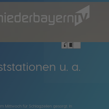
bookmark_border
headphones
chrome_reader_mode
stationen u. a.
 Mittwoch für Schlagzeilen gesorgt. In