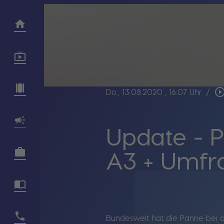
play_circle_out
Do., 13.08.2020
, 16:07 Uhr
/
Update - P
A3 + Umfr
Bundesweit hat die Panne bei d