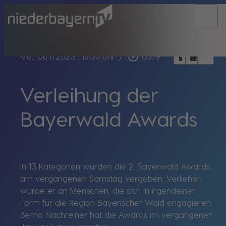
menu
bookmark_border
play_circle_outline
headphones
chrome_reader_mode
Mo., 06.11.2023
, 18:36 Uhr
/
03:19
Verleihung der
Bayerwald Awards
In 13 Kategorien wurden die 2. Bayerwald Awards
am vergangenen Samstag vergeben. Verliehen
wurde er an Menschen, die sich in irgendeiner
Form für die Region Bayerischer Wald engagieren.
Bernd Nachreiner hat die Awards im vergangenen