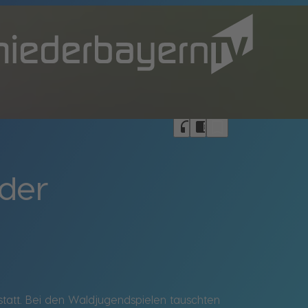
bookmark_border
headphones
chrome_reader_mode
 der
statt. Bei den Waldjugendspielen tauschten