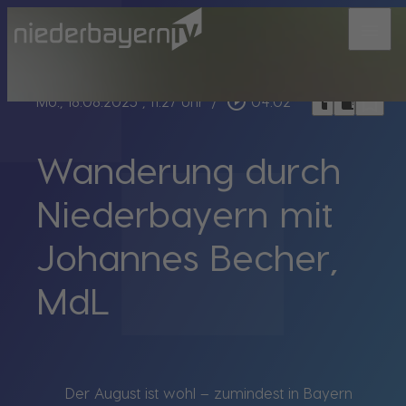
menu
bookmark_border
play_circle_outline
headphones
chrome_reader_mode
Mo., 18.08.2025
, 11:27 Uhr
/
04:02
Wanderung durch
Niederbayern mit
Johannes Becher,
MdL
Der August ist wohl – zumindest in Bayern