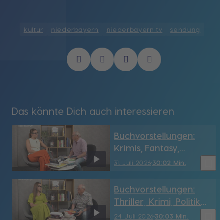
kultur
niederbayern
niederbayern tv
sendung
Das könnte Dich auch interessieren
Buchvorstellungen:
Krimis, Fantasy,
Geschichte & mehr
bookmark_border
31. Juli 2026
30:02 Min.
Buchvorstellungen:
Thriller, Krimi, Politik
und mehr
bookmark_border
24. Juli 2026
30:03 Min.