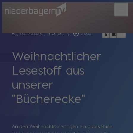
menu
bookmark_border
play_circle_outline
headphones
chrome_reader_mode
Fr., 20.12.2024
, 19:01 Uhr
/
30:01
Weihnachtlicher
Lesestoff aus
unserer
"Bücherecke"
An den Weihnachtsfeiertagen ein
gutes Buch