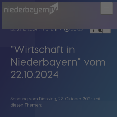
menu
bookmark_border
play_circle_outline
headphones
chrome_reader_mode
Di., 22.10.2024
, 19:01 Uhr
/
30:03
"Wirtschaft in
Niederbayern" vom
22.10.2024
Sendung vom Dienstag, 22. Oktober 2024 mit
diesen Themen: