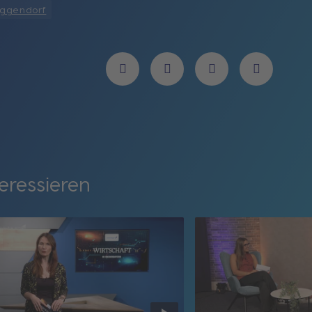
eggendorf
eressieren