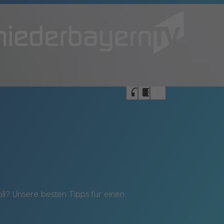
bookmark_border
headphones
chrome_reader_mode
ll? Unsere besten Tipps für einen