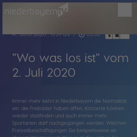
menu
bookmark_border
play_circle_outline
headphones
chrome_reader_mode
Fr., 03.07.2020
, 13:39 Uhr
/
03:33
"Wo was los ist" vom
2. Juli 2020
Immer mehr kehrt in Niederbayern die Normalität
ein: die Freibäder haben offen, Konzerte können
wieder stattfinden und auch immer mehr
Sportarten darf nachgegangen werden. Welchen
Freizeitbeschäftigungen Sie beispielsweise an