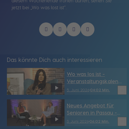
diesem Wochenende frönen dürfen, sehen Sie
jetzt bei „Wo was lost ist“.
Das könnte Dich auch interessieren
Wo was los ist -
Veranstaltungskalend
er für die Region
bookmark_border
5. Juni 2026
04:02 Min.
Neues Angebot für
Senioren in Passau -
Heinzelmännchen
bookmark_border
3. Juni 2026
06:02 Min.
Seniorenbetreuung