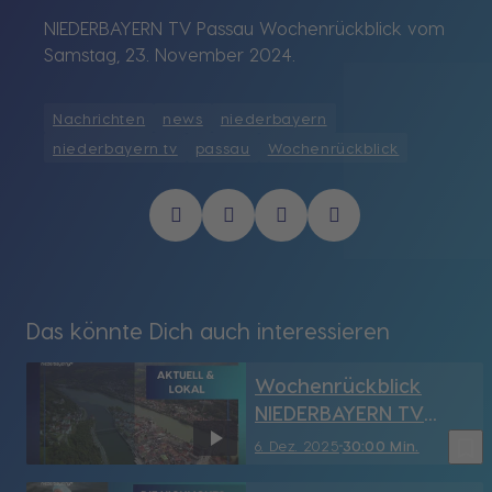
NIEDERBAYERN TV Passau Wochenrückblick vom
Samstag, 23. November 2024.
Nachrichten
news
niederbayern
niederbayern tv
passau
Wochenrückblick
Das könnte Dich auch interessieren
Wochenrückblick
NIEDERBAYERN TV
Passau vom 6.12.2025
bookmark_border
6. Dez. 2025
30:00 Min.