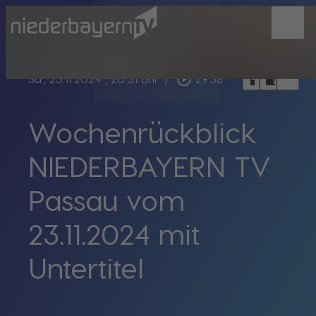
menu
bookmark_border
play_circle_outline
headphones
chrome_reader_mode
Sa., 23.11.2024
, 20:31 Uhr
/
29:58
Wochenrückblick
NIEDERBAYERN TV
Passau vom
23.11.2024 mit
Untertitel