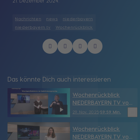
21. Dezember 2024.
Nachrichten
news
niederbayern
niederbayern tv
Wochenrückblick
Das könnte Dich auch interessieren
Wochenrückblick
NIEDERBAYERN TV vom
29.11.2025
bookmark_border
29. Nov. 2025
59:59 Min.
Wochenrückblick
NIEDERBAYERN TV vom