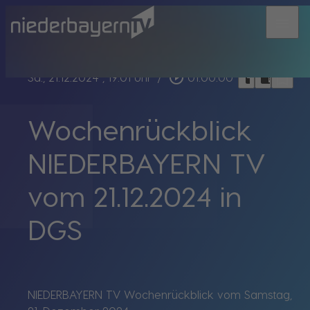
menu
bookmark_border
play_circle_outline
headphones
chrome_reader_mode
Sa., 21.12.2024
, 19:01 Uhr
/
01:00:00
Wochenrückblick
NIEDERBAYERN TV
vom 21.12.2024 in
DGS
NIEDERBAYERN TV Wochenrückblick vom Samstag,