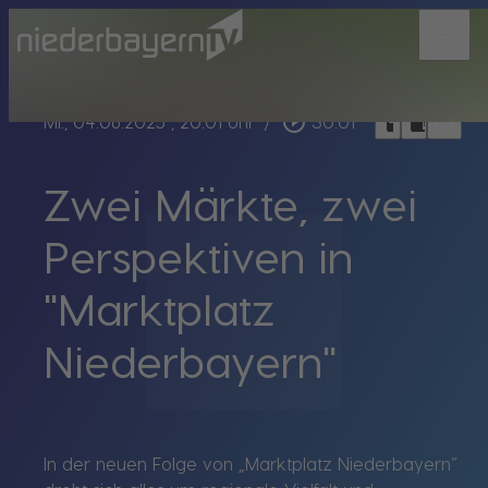
menu
bookmark_border
play_circle_outline
headphones
chrome_reader_mode
Mi., 04.06.2025
, 20:01 Uhr
/
30:01
Zwei Märkte, zwei
Perspektiven in
"Marktplatz
Niederbayern"
In der neuen Folge von „Marktplatz Niederbayern“