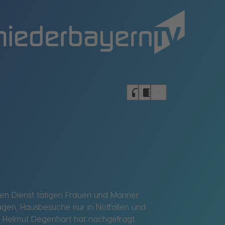
bookmark_border
headphones
chrome_reader_mode
len Dienst tätigen Frauen und Männer.
gen, Hausbesuche nur in Notfällen und
– Helmut Degenhart hat nachgefragt.